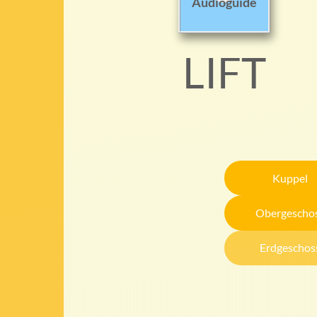
Audioguide
LIFT
Kuppel
Obergescho
Erdgeschos