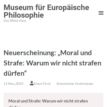
Zum
Museum für Europäische
Inhalt
Philosophie
springen
Das Weise Haus
(Enter
drücken)
Neuerscheinung: „Moral und
Strafe: Warum wir nicht strafen
dürfen“
11 Nov.,2024
Klaus Fürst
Kommentar hinterlassen
Moral und Strafe: Warum wir nicht strafen