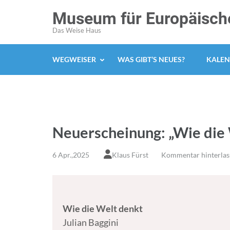
Zum
Museum für Europäische
Inhalt
Das Weise Haus
springen
(Enter
WEGWEISER
WAS GIBT’S NEUES?
KALEN
drücken)
Neuerscheinung: „Wie die
6 Apr.,2025
Klaus Fürst
Kommentar hinterlas
Wie die Welt denkt
Julian Baggini