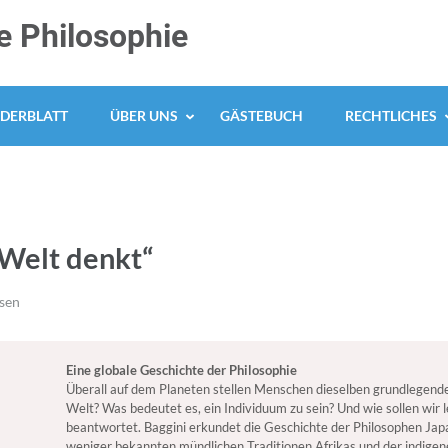
 Philosophie
DERBLATT
ÜBER UNS
GÄSTEBUCH
RECHTLICHES
 Welt denkt“
sen
Eine globale Geschichte der Philosophie
Überall auf dem Planeten stellen Menschen dieselben grundlegende
Welt? Was bedeutet es, ein Individuum zu sein? Und wie sollen wir l
beantwortet. Baggini erkundet die Geschichte der Philosophen Japa
weniger bekannten mündlichen Traditionen Afrikas und der indigene