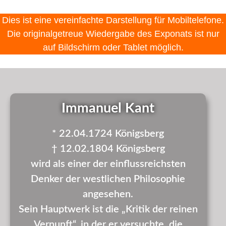
Dies ist eine vereinfachte Darstellung für Mobiltelefone.
Die originalgetreue Wiedergabe des Exponats ist nur
auf Bildschirm oder Tablet möglich.
Immanuel Kant
* 22.04.1724 Königsberg
† 12.02.1804 Königsberg
wird als einer der einflussreichsten
Denker der westlichen Philosophie
angesehen.
Sein Hauptwerk ist die „Kritik der reinen
Vernunft“, in der er versuchte, die