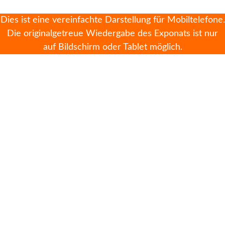
Dies ist eine vereinfachte Darstellung für Mobiltelefone.
Die originalgetreue Wiedergabe des Exponats ist nur
auf Bildschirm oder Tablet möglich.
Laura Bassi
* 29.10.1711 in Bologna
† 20.02.1778 ebenda
war eine der wichtigsten und bekanntesten
Wissenschaftlerinnen des 18. Jahrhunderts. Als
erste Frau in Europa wurde sie zur Professorin
für Philosophie ernannt und wurde das erste
weibliche Mitglied der Akademie der
Wissenschaften von Bologna.