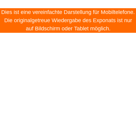
Dies ist eine vereinfachte Darstellung für Mobiltelefone.
Die originalgetreue Wiedergabe des Exponats ist nur
auf Bildschirm oder Tablet möglich.
Sokrates
Alles auf Null
Über die Biografie des griechischen
Philosophen Sokrates (469-399 v. Chr.) ist
wenig bekannt. Auch hinterließ er kein