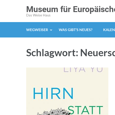
Zum
Museum für Europäische
Inhalt
Das Weise Haus
springen
(Enter
WEGWEISER
WAS GIBT’S NEUES?
KALEN
drücken)
Schlagwort:
Neuers