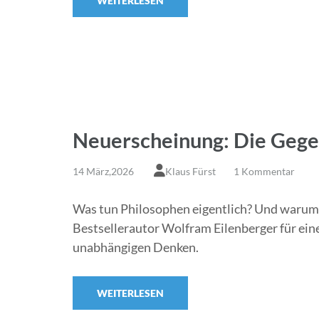
WEITERLESEN
Neuerscheinung: Die Gege
14 März,2026
Klaus Fürst
1 Kommentar
Was tun Philosophen eigentlich? Und warum is
Bestsellerautor Wolfram Eilenberger für eine
unabhängigen Denken.
WEITERLESEN